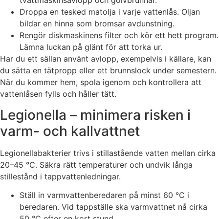
tvättmaskinsavlopp och golvbrunnar.
Droppa en tesked matolja i varje vattenlås. Oljan
bildar en hinna som bromsar avdunstning.
Rengör diskmaskinens filter och kör ett hett program.
Lämna luckan på glänt för att torka ur.
Har du ett sällan använt avlopp, exempelvis i källare, kan
du sätta en tätpropp eller ett brunnslock under semestern.
När du kommer hem, spola igenom och kontrollera att
vattenlåsen fylls och håller tätt.
Legionella – minimera risken i
varm- och kallvattnet
Legionellabakterier trivs i stillastående vatten mellan cirka
20–45 °C. Säkra rätt temperaturer och undvik långa
stillestånd i tappvattenledningar.
Ställ in varmvattenberedaren på minst 60 °C i
beredaren. Vid tappställe ska varmvattnet nå cirka
50 °C efter en kort stund.