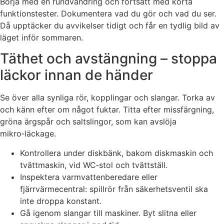
Börja med en rundvandring och fortsätt med korta
funktionstester. Dokumentera vad du gör och vad du ser.
Då upptäcker du avvikelser tidigt och får en tydlig bild av
läget inför sommaren.
Täthet och avstängning – stoppa
läckor innan de händer
Se över alla synliga rör, kopplingar och slangar. Torka av
och känn efter om något fuktar. Titta efter missfärgning,
gröna ärgspår och saltslingor, som kan avslöja
mikro‑läckage.
Kontrollera under diskbänk, bakom diskmaskin och
tvättmaskin, vid WC‑stol och tvättställ.
Inspektera varmvattenberedare eller
fjärrvärmecentral: spillrör från säkerhetsventil ska
inte droppa konstant.
Gå igenom slangar till maskiner. Byt slitna eller