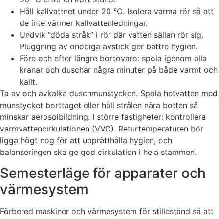
Håll kallvattnet under 20 °C. Isolera varma rör så att
de inte värmer kallvattenledningar.
Undvik ”döda stråk” i rör där vatten sällan rör sig.
Pluggning av onödiga avstick ger bättre hygien.
Före och efter längre bortovaro: spola igenom alla
kranar och duschar några minuter på både varmt och
kallt.
Ta av och avkalka duschmunstycken. Spola hetvatten med
munstycket borttaget eller håll strålen nära botten så
minskar aerosolbildning. I större fastigheter: kontrollera
varmvattencirkulationen (VVC). Returtemperaturen bör
ligga högt nog för att upprätthålla hygien, och
balanseringen ska ge god cirkulation i hela stammen.
Semesterläge för apparater och
värmesystem
Förbered maskiner och värmesystem för stillestånd så att