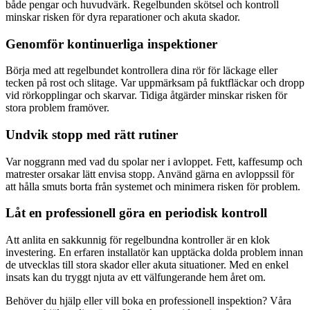
både pengar och huvudvärk. Regelbunden skötsel och kontroll
minskar risken för dyra reparationer och akuta skador.
Genomför kontinuerliga inspektioner
Börja med att regelbundet kontrollera dina rör för läckage eller
tecken på rost och slitage. Var uppmärksam på fuktfläckar och dropp
vid rörkopplingar och skarvar. Tidiga åtgärder minskar risken för
stora problem framöver.
Undvik stopp med rätt rutiner
Var noggrann med vad du spolar ner i avloppet. Fett, kaffesump och
matrester orsakar lätt envisa stopp. Använd gärna en avloppssil för
att hålla smuts borta från systemet och minimera risken för problem.
Låt en professionell göra en periodisk kontroll
Att anlita en sakkunnig för regelbundna kontroller är en klok
investering. En erfaren installatör kan upptäcka dolda problem innan
de utvecklas till stora skador eller akuta situationer. Med en enkel
insats kan du tryggt njuta av ett välfungerande hem året om.
Behöver du hjälp eller vill boka en professionell inspektion? Våra