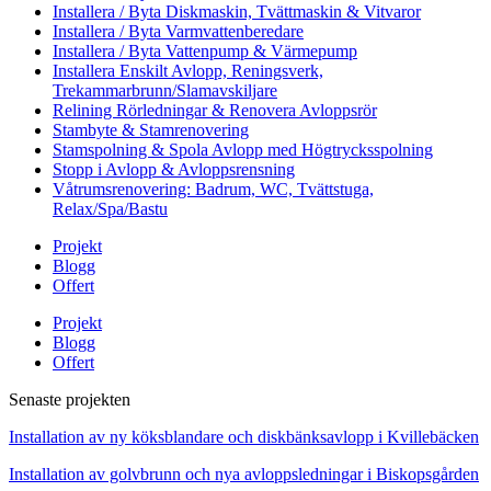
Installera / Byta Diskmaskin, Tvättmaskin & Vitvaror
Installera / Byta Varmvattenberedare
Installera / Byta Vattenpump & Värmepump
Installera Enskilt Avlopp, Reningsverk,
Trekammarbrunn/Slamavskiljare
Relining Rörledningar & Renovera Avloppsrör
Stambyte & Stamrenovering
Stamspolning & Spola Avlopp med Högtrycksspolning
Stopp i Avlopp & Avloppsrensning
Våtrumsrenovering: Badrum, WC, Tvättstuga,
Relax/Spa/Bastu
Projekt
Blogg
Offert
Projekt
Blogg
Offert
Senaste projekten
Installation av ny köksblandare och diskbänksavlopp i Kvillebäcken
Installation av golvbrunn och nya avloppsledningar i Biskopsgården