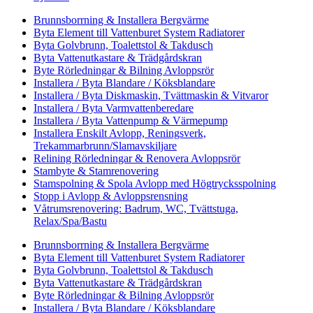
Brunnsborrning & Installera Bergvärme
Byta Element till Vattenburet System Radiatorer
Byta Golvbrunn, Toalettstol & Takdusch
Byta Vattenutkastare & Trädgårdskran
Byte Rörledningar & Bilning Avloppsrör
Installera / Byta Blandare / Köksblandare
Installera / Byta Diskmaskin, Tvättmaskin & Vitvaror
Installera / Byta Varmvattenberedare
Installera / Byta Vattenpump & Värmepump
Installera Enskilt Avlopp, Reningsverk,
Trekammarbrunn/Slamavskiljare
Relining Rörledningar & Renovera Avloppsrör
Stambyte & Stamrenovering
Stamspolning & Spola Avlopp med Högtrycksspolning
Stopp i Avlopp & Avloppsrensning
Våtrumsrenovering: Badrum, WC, Tvättstuga,
Relax/Spa/Bastu
Brunnsborrning & Installera Bergvärme
Byta Element till Vattenburet System Radiatorer
Byta Golvbrunn, Toalettstol & Takdusch
Byta Vattenutkastare & Trädgårdskran
Byte Rörledningar & Bilning Avloppsrör
Installera / Byta Blandare / Köksblandare