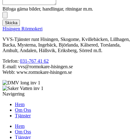
Bifoga gärna bilder, handlingar, ritningar m.m.
Skicka
Hisingen Rörmokeri
VVS-Tjänster runt Hisingen, Skogome, Kvillebäcken, Lillhagen,
Backa, Mysterna, Ingebäck, Björlanda, Kålsered, Torslanda,
Amhult, Andalen, Hällsvik, Eriksberg, Sörred m.fl.
Telefon:
031-767 41 62
E-mail: vvs@rormokare-hisingen.se
Webb: www.rormokare-hisingen.se
Navigering
Hem
Om Oss
Tjänster
Hem
Om Oss
Tjänster